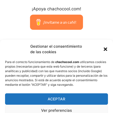
¡Apoya chachocool.com!
¡Invítame a un café!
Gestionar el consentimiento
de las cookies
Para el correcto funcionamiento de
chachocool.com
utilizamos cookies
Please Add coin wallet address in
propias (necesarias para que esta web funcione) y de terceros (para
analíticas y publicidad) con las que nuestros socios (incluido Google)
plugin settings panel
pueden recopilar, compartir y utilizar datos para la personalización de los
anuncios mostrados. Si está de acuerdo acepte el consentimiento
mediante el botón "ACEPTAR" y siga navegando.
ACEPTAR
Aviso legal
Política de privacidad
Ver preferencias
Política de cookies