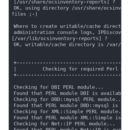
[/usr/share/ocsinventory-reports] ?
OK, using directory /usr/share/ocsinvent
files ;-)
Where to create writable/cache directori
administration console logs, IPDiscover 
[/var/lib/ocsinventory-reports] ?
OK, writable/cache directory is /var/lib
+---------------------------------------
|         Checking for required Perl Mod
+---------------------------------------
Checking for DBI PERL module...
Found that PERL module DBI is available.
Checking for DBD::mysql PERL module...
Found that PERL module DBD::mysql is ava
Checking for XML::Simple PERL module...
Found that PERL module XML::Simple is av
Checking for Net::IP PERL module...
Found that PERL module Net::IP is availa