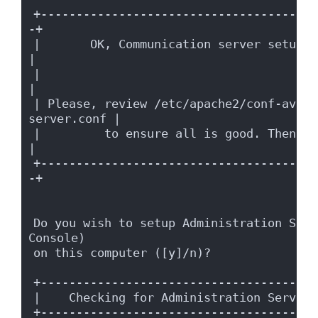
+---------------------------------------
-+
|       OK, Communication server setup succe
|
|                                                                      
|
| Please, review /etc/apache2/conf-avail
server.conf |
|         to ensure all is good. Then restart A
|
+---------------------------------------
-+
Do you wish to setup Administration Serv
Console)
on this computer ([y]/n)?
+---------------------------------------
|    Checking for Administration Server 
+---------------------------------------