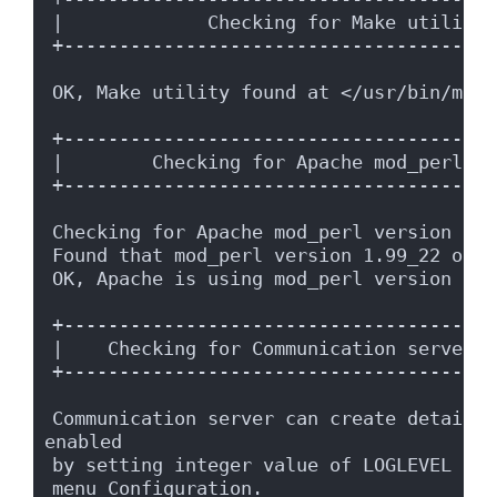
|             Checking for Make utility.
+---------------------------------------
OK, Make utility found at </usr/bin/make
+---------------------------------------
|        Checking for Apache mod_perl ve
+---------------------------------------
Checking for Apache mod_perl version 1.9
Found that mod_perl version 1.99_22 or h
OK, Apache is using mod_perl version 1.9
+---------------------------------------
|    Checking for Communication server l
+---------------------------------------
Communication server can create detailed
enabled
by setting integer value of LOGLEVEL to 
menu Configuration.