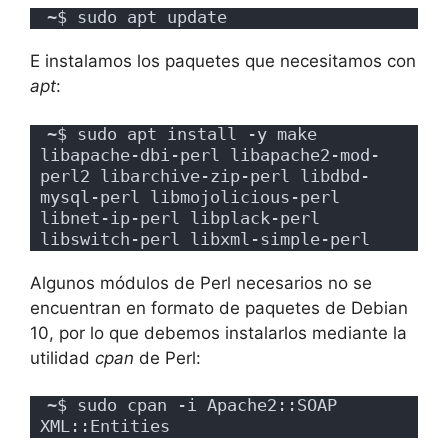
~$ sudo apt update
E instalamos los paquetes que necesitamos con
apt
:
~$ sudo apt install -y make 
libapache-dbi-perl libapache2-mod-
perl2 libarchive-zip-perl libdbd-
mysql-perl libmojolicious-perl 
libnet-ip-perl libplack-perl 
libswitch-perl libxml-simple-perl
Algunos módulos de Perl necesarios no se
encuentran en formato de paquetes de Debian
10, por lo que debemos instalarlos mediante la
utilidad
cpan
de Perl:
~$ sudo cpan -i Apache2::SOAP 
XML::Entities