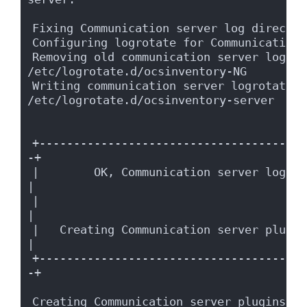
Fixing Communication server log director
Configuring logrotate for Communication 
Removing old communication server logrot
/etc/logrotate.d/ocsinventory-NG
Writing communication server logrotate t
/etc/logrotate.d/ocsinventory-server
+---------------------------------------
-+
|        OK, Communication server log directory 
|
|                                                                      
|
|   Creating Communication server plugins
|
+---------------------------------------
-+
Creating Communication server plugins co