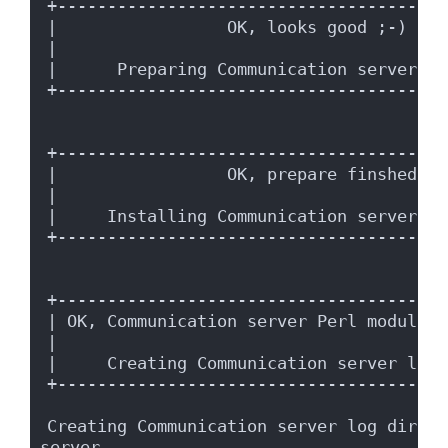
+---------------------------------------
|                 OK, looks good ;-)    
|                                       
|      Preparing Communication server Pe
+---------------------------------------
+---------------------------------------
|                 OK, prepare finshed ;-
|                                       
|     Installing Communication server Pe
+---------------------------------------
+---------------------------------------
| OK, Communication server Perl modules 
|                                       
|     Creating Communication server log 
+---------------------------------------
Creating Communication server log direct
server.