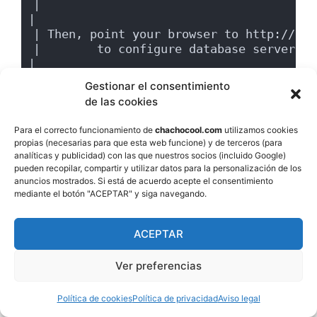
|                                                                      
|
| Then, point your browser to http://ser
|        to configure database server and cre
|
+---------------------------------------
Gestionar el consentimiento
-+
de las cookies
Para el correcto funcionamiento de
chachocool.com
utilizamos cookies
Setup has created a log file /home/chach
propias (necesarias para que esta web funcione) y de terceros (para
2.12.1/ocs_server_setup.log. Please, sav
analíticas y publicidad) con las que nuestros socios (incluido Google)
If you encounter error while running OCS
pueden recopilar, compartir y utilizar datos para la personalización de los
server,
anuncios mostrados. Si está de acuerdo acepte el consentimiento
mediante el botón "ACEPTAR" y siga navegando.
we can ask you to show us its content !
DON'T FORGET TO RESTART APACHE DAEMON !
ACEPTAR
Enjoy OCS Inventory NG ;-)
Ver preferencias
Si seguiste los pasos previos, al final de este
Política de cookies
Política de privacidad
Aviso legal
script
habrá quedado instalado OCS Inventory