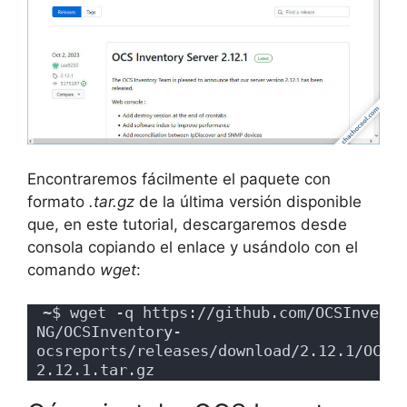
Encontraremos fácilmente el paquete con
formato
.tar.gz
de la última versión disponible
que, en este tutorial, descargaremos desde
consola copiando el enlace y usándolo con el
comando
wget
:
~$ wget -q https://github.com/OCSInvento
NG/OCSInventory-
ocsreports/releases/download/2.12.1/OCSN
2.12.1.tar.gz