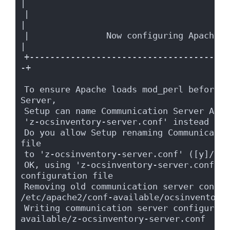
|
|                                                                      
|
|               Now configuring Apache web server...  
|
+---------------------------------------
-+
To ensure Apache loads mod_perl before O
Server,
Setup can name Communication Server Apac
'z-ocsinventory-server.conf' instead of 
Do you allow Setup renaming Communicatio
file
to 'z-ocsinventory-server.conf' ([y]/n) 
OK, using 'z-ocsinventory-server.conf' a
configuration file
Removing old communication server config
/etc/apache2/conf-available/ocsinventory
Writing communication server configurati
available/z-ocsinventory-server.conf