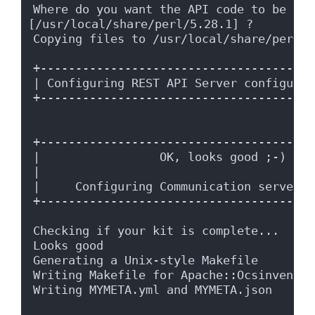
Where do you want the API code to be stor
[/usr/local/share/perl/5.28.1] ?
Copying files to /usr/local/share/perl/5
+---------------------------------------
| Configuring REST API Server configurat
+---------------------------------------
+---------------------------------------
|                 OK, looks good ;-)    
|                                       
|     Configuring Communication server P
+---------------------------------------
Checking if your kit is complete...
Looks good
Generating a Unix-style Makefile
Writing Makefile for Apache::Ocsinventor
Writing MYMETA.yml and MYMETA.json