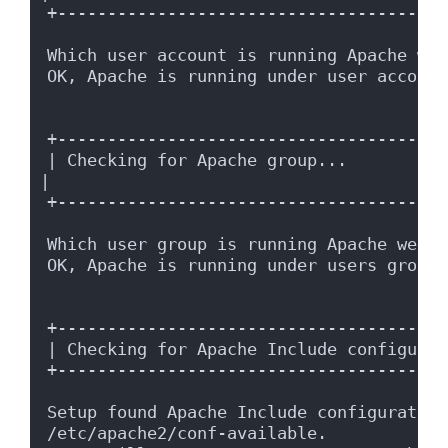
+---------------------------------------
Which user account is running Apache web
OK, Apache is running under user account
+---------------------------------------
| Checking for Apache group...                                                  
|
+---------------------------------------
Which user group is running Apache web s
OK, Apache is running under users group 
+---------------------------------------
| Checking for Apache Include configurat
+---------------------------------------
Setup found Apache Include configuration
/etc/apache2/conf-available.