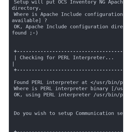
Setup will put OCS Inventory NG Apache c
directory.
Where is Apache Include configuration di
available] ?
OK, Apache Include configuration directo
found ;-)
+---------------------------------------
| Checking for PERL Interpreter...                                              
|
+---------------------------------------
Found PERL interpreter at </usr/bin/perl
Where is PERL interpreter binary [/usr/b
OK, using PERL interpreter /usr/bin/perl
Do you wish to setup Communication serve
+---------------------------------------