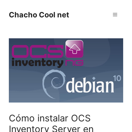
Saltar
al
Chacho Cool net
Menú
contenido
Cómo instalar OCS
Inventory Server en