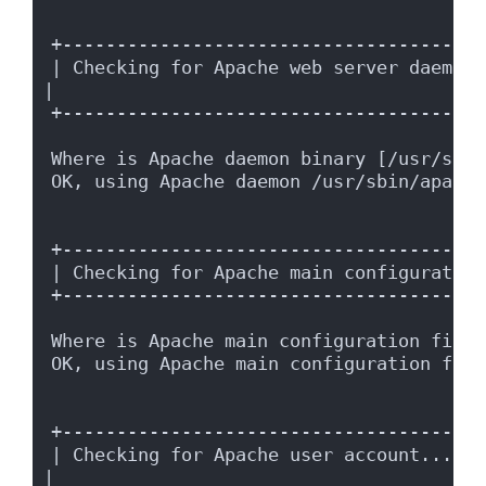
+---------------------------------------
| Checking for Apache web server daemon...                          
|
+---------------------------------------
Where is Apache daemon binary [/usr/sbin
OK, using Apache daemon /usr/sbin/apache
+---------------------------------------
| Checking for Apache main configuration
+---------------------------------------
Where is Apache main configuration file 
OK, using Apache main configuration file
+---------------------------------------
| Checking for Apache user account...                                    
|