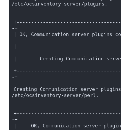
/etc/ocsinventory-server/plugins.
+---------------------------------------
-+
| OK, Communication server plugins confi
|
|                                                                      
|
|        Creating Communication server plugi
|
+---------------------------------------
-+
Creating Communication server plugins Pe
/etc/ocsinventory-server/perl.
+---------------------------------------
-+
|     OK, Communication server plugins Perl