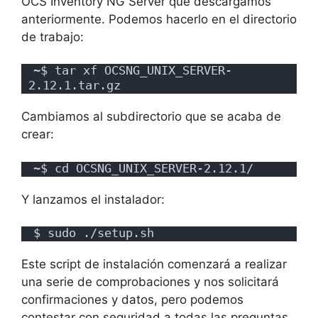
OCS Inventory NG Server que descargamos
anteriormente. Podemos hacerlo en el directorio
de trabajo:
~$ tar xf OCSNG_UNIX_SERVER-
2.12.1.tar.gz
Cambiamos al subdirectorio que se acaba de
crear:
~$ cd OCSNG_UNIX_SERVER-2.12.1/
Y lanzamos el instalador:
$ sudo ./setup.sh
Este script de instalación comenzará a realizar
una serie de comprobaciones y nos solicitará
confirmaciones y datos, pero podemos
contestar con seguridad a todas las preguntas