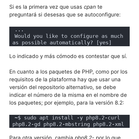
Si es la primera vez que usas
cpan
te
preguntará si desesas que se autoconfigure:
...
Would you like to configure as much 
as possible automatically? [yes]
Lo indicado y más cómodo es contestar que sí.
En cuanto a los paquetes de PHP, como por los
requisitos de la plataforma hay que usar una
versión del repositorio alternativo, se debe
indicar el número de la misma en el nombre de
los paquetes; por ejemplo, para la versión 8.2:
~$ sudo apt install -y php8.2-curl 
php8.2-gd php8.2-mbstring php8.2-xml
Para otra versión, cambia
php8.2-
por lo que