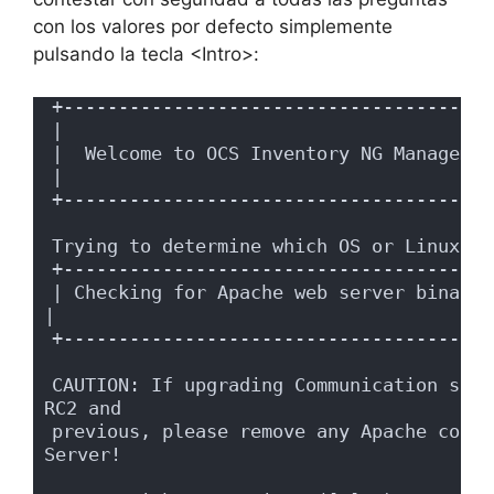
con los valores por defecto simplemente
pulsando la tecla <Intro>:
+---------------------------------------
|                                       
|  Welcome to OCS Inventory NG Managemen
|                                       
+---------------------------------------
Trying to determine which OS or Linux di
+---------------------------------------
| Checking for Apache web server binaries !                        
|
+---------------------------------------
CAUTION: If upgrading Communication serv
RC2 and
previous, please remove any Apache confi
Server!