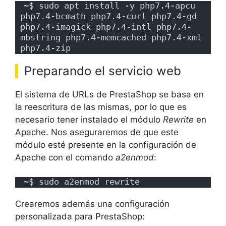
~$ sudo apt install -y php7.4-apcu 
php7.4-bcmath php7.4-curl php7.4-gd 
php7.4-imagick php7.4-intl php7.4-
mbstring php7.4-memcached php7.4-xml 
php7.4-zip
Preparando el servicio web
El sistema de URLs de PrestaShop se basa en
la reescritura de las mismas, por lo que es
necesario tener instalado el módulo
Rewrite
en
Apache. Nos aseguraremos de que este
módulo esté presente en la configuración de
Apache con el comando
a2enmod
:
~$ sudo a2enmod rewrite
Crearemos además una configuración
personalizada para PrestaShop: