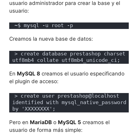
usuario administrador para crear la base y el
usuario:
~$ mysql -u root -p
Creamos la nueva base de datos:
> create database prestashop charset 
utf8mb4 collate utf8mb4_unicode_ci;
En
MySQL 8
creamos el usuario especificando
el plugin de acceso:
> create user prestashop@localhost 
identified with mysql_native_password 
by 'XXXXXXXX';
Pero en
MariaDB
o
MySQL 5
creamos el
usuario de forma más simple: