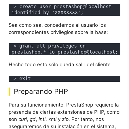
> create user prestashop@localhost 
identified by 'XXXXXXXX';
Sea como sea, concedemos al usuario los
correspondientes privilegios sobre la base:
> grant all privileges on 
prestashop.* to prestashop@localhost;
Hecho todo esto sólo queda salir del cliente:
> exit
Preparando PHP
Para su funcionamiento, PrestaShop requiere la
presencia de ciertas extensiones de PHP, como
son
curl
,
gd
,
intl
,
xml
y
zip
. Por tanto, nos
aseguraremos de su instalación en el sistema,