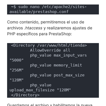
~$ sudo nano /etc/apache2/sites-
available/prestashop.conf
Como contenido, permitiremos el uso de
archivos
.htaccess
y realizaremos ajustes de
PHP específicos para PrestaShop:
<Directory /var/www/html/tienda>
        AllowOverride all
        php_value max_input_vars 
"5000"
        php_value memory_limit 
"256M"
        php_value post_max_size 
"128M"
        php_value 
upload_max_filesize "128M"
</Directory>
Guardamos el archivo y habilitamos la nueva