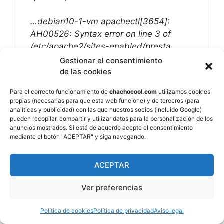
…debian10-1-vm apachectl[3654]:
AH00526: Syntax error on line 3 of
/etc/apache2/sites-enabled/presta
…debian10-1-vm apachectl[3654]:
Gestionar el consentimiento
Invalid command ‘php_value’, perhaps
de las cookies
misspelled or defined by a modu
Para el correcto funcionamiento de
chachocool.com
utilizamos cookies
…debian10-1-vm apachectl[3654]:
propias (necesarias para que esta web funcione) y de terceros (para
Action ‘start’ failed.
analíticas y publicidad) con las que nuestros socios (incluido Google)
pueden recopilar, compartir y utilizar datos para la personalización de los
…debian10-1-vm apachectl[3654]: The
anuncios mostrados. Si está de acuerdo acepte el consentimiento
Apache error log may have more
mediante el botón "ACEPTAR" y siga navegando.
information.
…debian10-1-vm systemd[1]:
ACEPTAR
apache2.service: Control process
exited, code=exited, status=1/FAILURE
Ver preferencias
…debian10-1-vm systemd[1]:
apache2.service: Failed with result ‘exit-
Política de cookies
Política de privacidad
Aviso legal
code’.