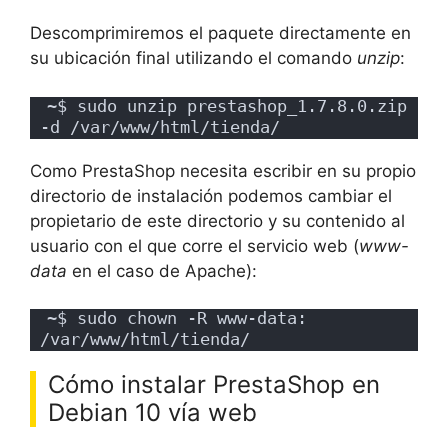
Descomprimiremos el paquete directamente en
su ubicación final utilizando el comando
unzip
:
~$ sudo unzip prestashop_1.7.8.0.zip 
-d /var/www/html/tienda/
Como PrestaShop necesita escribir en su propio
directorio de instalación podemos cambiar el
propietario de este directorio y su contenido al
usuario con el que corre el servicio web (
www-
data
en el caso de Apache):
~$ sudo chown -R www-data: 
/var/www/html/tienda/
Cómo instalar PrestaShop en
Debian 10 vía web