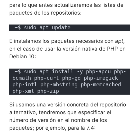
para lo que antes actualizaremos las listas de
paquetes de los repositorios:
~$ sudo apt update
E instalamos los paquetes necesarios con
apt
,
en el caso de usar la versión nativa de PHP en
Debian 10:
~$ sudo apt install -y php-apcu php-
bcmath php-curl php-gd php-imagick 
php-intl php-mbstring php-memcached 
php-xml php-zip
Si usamos una versión concreta del repositorio
alternativo, tendremos que especificar el
número de versión en el nombre de los
paquetes; por ejemplo, para la 7.4: