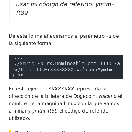
usar mi código de referido: ymtm-
ft39
De esta forma añadiríamos el parámetro
-u
de
la siguiente forma:
...
./xmrig -o rx.unmineable.com:3333 -a 
rx/0 -u DOGE:XXXXXXXX.vulcano#ymtm-
ft39
En este ejemplo
XXXXXXXX
representa la
dirección de la billetera de Dogecoin,
vulcano
el
nombre de la máquina Linux con la que vamos
a minar y
ymtm-ft39
el código de referido
utilizado.