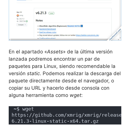
En el apartado «
Assets
» de la última versión
lanzada podremos encontrar un par de
paquetes para Linux, siendo recomendable la
versión
static
. Podemos realizar la descarga del
paquete directamente desde el navegador, o
copiar su URL y hacerlo desde consola con
alguna herramienta como
wget
:
~$ wget 
https://github.com/xmrig/xmrig/releases/
6.21.3-linux-static-x64.tar.gz