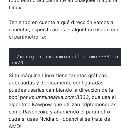
todo esto prácticamente en cualquier máquina
Linux.
Teniendo en cuenta a qué dirección vamos a
conectar, especificamos el algoritmo usado con
el parámetro
-a
:
...
./xmrig -o rx.unmineable.com:3333 -a 
rx/0
Si tu máquina Linux tiene tarjetas gráficas
adecuadas y debidamente configuradas
puedes usarlas cambiando la dirección de la
pool
por
kp.unmineable.com:3333
, que usa el
algoritmo Kawpow que utilizan criptomonedas
como Ravencoin, y añadiendo el parámetro
–
cuda
si usas Nvidia o
–opencl
si se trata de
AMD: