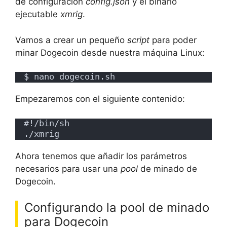
de configuración
config.json
y el binario
ejecutable
xmrig
.
Vamos a crear un pequeño
script
para poder
minar Dogecoin desde nuestra máquina Linux:
$ nano dogecoin.sh
Empezaremos con el siguiente contenido:
#!/bin/sh
./xmrig
Ahora tenemos que añadir los parámetros
necesarios para usar una
pool
de minado de
Dogecoin.
Configurando la pool de minado
para Dogecoin