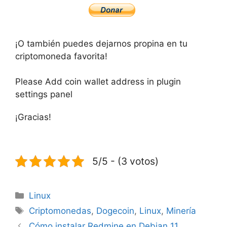
¡O también puedes dejarnos propina en tu
criptomoneda favorita!
Please Add coin wallet address in plugin
settings panel
¡Gracias!
5/5 - (3 votos)
Categorías
Linux
Etiquetas
Criptomonedas
,
Dogecoin
,
Linux
,
Minería
Cómo instalar Redmine en Debian 11