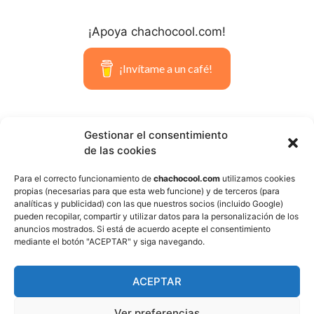
¡Apoya chachocool.com!
¡Invítame a un café!
Gestionar el consentimiento
de las cookies
Para el correcto funcionamiento de
chachocool.com
utilizamos cookies
propias (necesarias para que esta web funcione) y de terceros (para
Please Add coin wallet address in
analíticas y publicidad) con las que nuestros socios (incluido Google)
plugin settings panel
pueden recopilar, compartir y utilizar datos para la personalización de los
anuncios mostrados. Si está de acuerdo acepte el consentimiento
mediante el botón "ACEPTAR" y siga navegando.
ACEPTAR
Aviso legal
Política de privacidad
Gracias por la visita. Si te
Ver preferencias