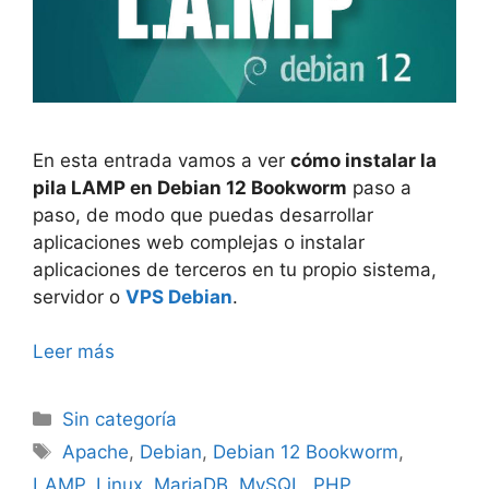
En esta entrada vamos a ver
cómo instalar la
pila LAMP en Debian 12 Bookworm
paso a
paso, de modo que puedas desarrollar
aplicaciones web complejas o instalar
aplicaciones de terceros en tu propio sistema,
servidor o
VPS Debian
.
Leer más
Categorías
Sin categoría
Etiquetas
Apache
,
Debian
,
Debian 12 Bookworm
,
LAMP
,
Linux
,
MariaDB
,
MySQL
,
PHP